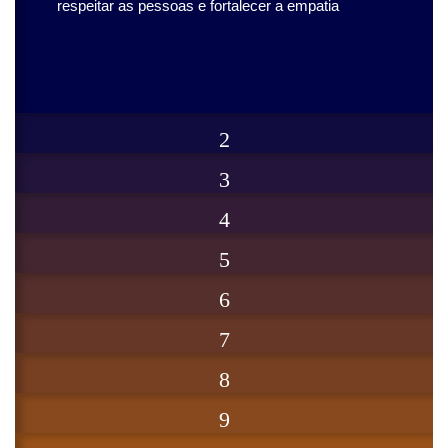
respeitar as pessoas e fortalecer a empatia
2
3
4
5
6
7
8
9