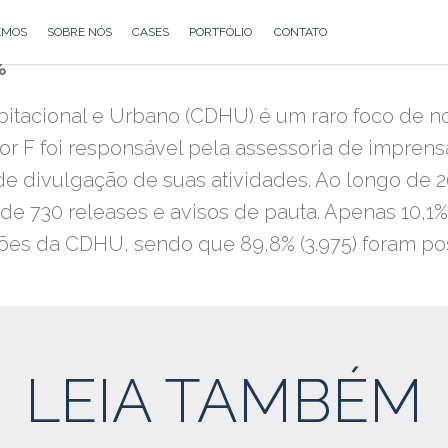
EMOS
SOBRE NÓS
CASES
PORTFÓLIO
CONTATO
%
acional e Urbano (CDHU) é um raro foco de no
ator F foi responsável pela assessoria de impr
 de divulgação de suas atividades. Ao longo de 
 de 730 releases
e avisos de pauta. Apenas 10,1
ões da CDHU, sendo que 89,8% (3.975) foram posit
LEIA TAMBÉM