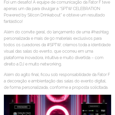
Foi um desafio! A equipe de comunicação da Fator F teve
apenas um dia para divulgar a “SPTW CELEBRATION
Powered by Silicon Drinkabout” e obteve um resultado
fantástico!
Além do convite geral, do lançamento de uma #hashtag
personalizada e mais de 90 materiais exclusivos para
todos os curadores da #SPTW, criamos toda a identidade
visual das salas do evento, que ocorreu em uma
plataforma inovadora, intuitiva e muito divertida – com
direito a DJ e muito networking.
Além do agito final, ficou sob responsabilidade da Fator F
a decoração e ambientação das salas do evento digital,
de forma personalizada, conforme a proposta solicitada.