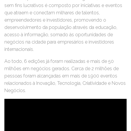
sem fins lucrativos é composto por iniciativas e eventos
que atraem e conectam milhares de talentos,
empreendedores e investidores, promovendo o
desenvolvimento da população através da educação,
acesso à informação, somado às oportunidades de
negócios na cidade para empresários e investidores
internacionais.
Ao todo, 6 edições já foram realizadas e mais de 50
milhões em negócios gerados. Cerca de 2 milhões de
pessoas foram alcançadas em mais de 1.900 eventos
relacionados à Inovação, Tecnologia, Criatividade e Novos
Negócios.