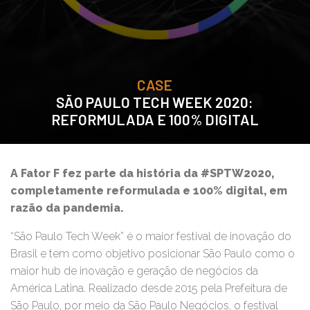
CASE
SÃO PAULO TECH WEEK 2020:
REFORMULADA E 100% DIGITAL
A Fator F fez parte da história da #SPTW2020,
completamente reformulada e 100% digital, em
razão da pandemia.
“São Paulo Tech Week” é o maior festival de inovação do
Brasil e tem como objetivo posicionar São Paulo como o
maior hub de inovação e geração de negócios da
América Latina. Realizado desde 2015 pela Prefeitura de
São Paulo, por meio da São Paulo Negócios, o festival