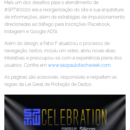
Mais um dos desafios para o atendimento da
#SPTW2020 era a reorganização do site e sua arquitetura
de informações, além de estratégias de impulsionamento
direcionadas ao tráfego para inscrições (Facebook,
Instagram e Google ADS).
Além do design, a Fator F atualizou o processo de
navegação, textos, incluiu um vídeo, abriu novas abas
interativas e preocupou-se com a experiência plena dos
usuários. Confira em
www.saopaulotechweek.com
.
As páginas são acessíveis, responsivas e respeitam as
regras da Lei Geral de Proteção de Dados.