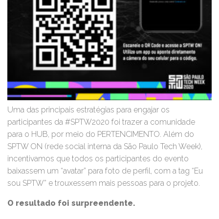
Uma das principais estratégias para engajar os
participantes da #SPTW2020 foi trazer a comunidade
para o HUB, por meio do PERTENCIMENTO. Além do
SPTW ON (rede social interna da São Paulo Tech Week),
incentivamos que todos os participantes do evento
baixassem um “avatar” para foto de perfil, com a tag “Eu
sou SPTW” e trouxessem mais pessoas para o projeto.
O resultado foi surpreendente.