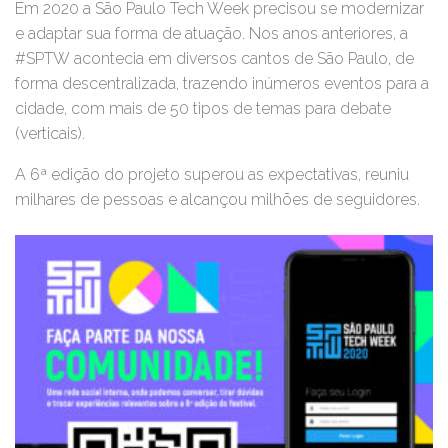
Em 2020 a São Paulo Tech Week precisou se modernizar
e adaptar sua forma de atuação. Nos anos anteriores, a
#SPTW acontecia em diversos cantos de São Paulo, de
forma descentralizada, trazendo inúmeros eventos para a
cidade, com mais de 50 tipos de temas para debate
(verticais).
A 6ª edição do projeto superou as expectativas, reuniu
milhares de pessoas e alcançou milhões de seguidores.